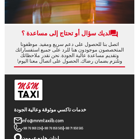
لديك سؤال أو تحتاج إلى مساعدة ؟
اتصل بنا للحصول على دعم سريع ومفيد. موظفونا
المتخصصون موجودون هنا للرد على جميع استفساراتك
وتقديم مساعدة عالية الجودة. نحن نقدر ملاحظاتك
ونلتزم بضمان رضاك. الحصول على اتصال معنا اليوم!
خدمات تاكسي موثوقة وعالية الجودة
info@mnmtaxilb.com
|
|
+961 76 968 224
+961 76 958 565
+961 71 958 565
لبنان, خلده عرمون