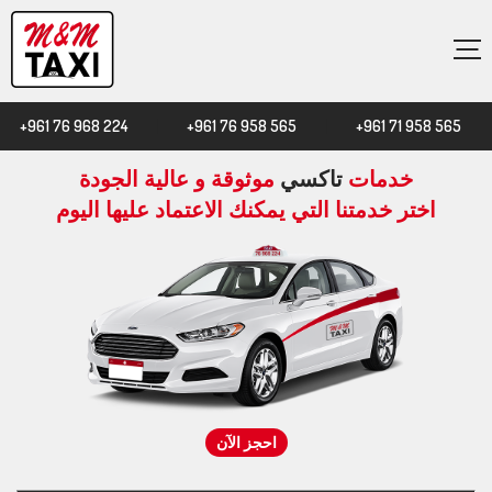
×
+961 76 968 224
+961 76 958 565
+961 71 958 565
|
|
خدمات
تاكسي
موثوقة و عالية الجودة
اختر خدمتنا التي يمكنك الاعتماد عليها اليوم
احجز الآن